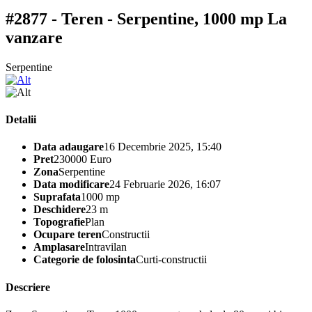
#2877 - Teren - Serpentine, 1000 mp
La
vanzare
Serpentine
Detalii
Data adaugare
16 Decembrie 2025, 15:40
Pret
230000 Euro
Zona
Serpentine
Data modificare
24 Februarie 2026, 16:07
Suprafata
1000 mp
Deschidere
23 m
Topografie
Plan
Ocupare teren
Constructii
Amplasare
Intravilan
Categorie de folosinta
Curti-constructii
Descriere