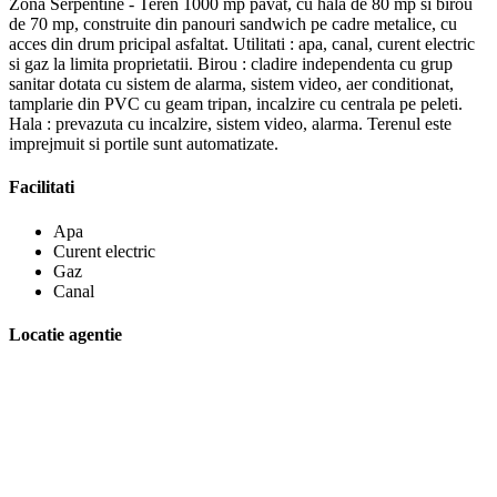
Zona Serpentine - Teren 1000 mp pavat, cu hala de 80 mp si birou
de 70 mp, construite din panouri sandwich pe cadre metalice, cu
acces din drum pricipal asfaltat. Utilitati : apa, canal, curent electric
si gaz la limita proprietatii. Birou : cladire independenta cu grup
sanitar dotata cu sistem de alarma, sistem video, aer conditionat,
tamplarie din PVC cu geam tripan, incalzire cu centrala pe peleti.
Hala : prevazuta cu incalzire, sistem video, alarma. Terenul este
imprejmuit si portile sunt automatizate.
Facilitati
Apa
Curent electric
Gaz
Canal
Locatie agentie