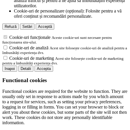
analiza traficul și pentru a ne ajuta să îmbunătățim experiența
utilizatorilor.
Cookie-uri de personalizare (opțional): Folosite pentru a vă
oferi conținut și recomandări personalizate.
Refuză
Setări
Acceptă
Cookie-uri funcționale
Aceste cookie-uri sunt necesare pentru
funcționarea site-ului.
Cookie-uri de analiză
Acest site folosește cookie-uri de analiză pentru a
îmbunătăți experiența dvs.
Cookie-uri de marketing
Acest site folosește cookie-uri de marketing
pentru a îmbunătăți experiența dvs.
Inapoi
Detalii
Accepta
Functional cookies
Functional cookies are required for the website to function. They are
usually only set in response to actions made by you which amount
to a request for services, such as setting your privacy preferences,
logging in or filling in forms. You can set your browser to block or
alert you about these cookies, but some parts of the site will not then
work. These cookies do not store any personally identifiable
information.