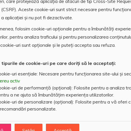
en, care protejează aplicația de atacuri de tip Cross-Site Reque
 (CSRF). Aceste cookie-uri sunt strict necesare pentru funcțion
a aplicației și nu pot fi dezactivate.
enea, folosim cookie-uri opționale pentru a îmbunătăți experi
orilor, pentru analiza traficului și pentru personalizarea conținutulu
CATV
cookie-uri sunt opționale și le puteți accepta sau refuza.
 tipurile de cookie-uri pe care doriți să le acceptați:
okie-uri esențiale: Necesare pentru funcționarea site-ului și sec
ereu activ
okie-uri de performanță (opțional): Folosite pentru a analiza traf
ntru a ne ajuta să îmbunătățim experiența utilizatorilor.
okie-uri de personalizare (opțional): Folosite pentru a vă oferi 
 recomandări personalizate.
ză
Setări
Acceptă