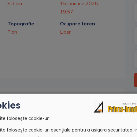
Scheia
15 Ianuarie 2026,
19:57
Topografie
Ocupare teren
Plan
Liber
kies
a bisericii de pe fostul imas, in zona cu case noi, cu
ite folosește cookie-uri
curent electric si gaz.
te folosește cookie-uri esențiale pentru a asigura securitatea, i