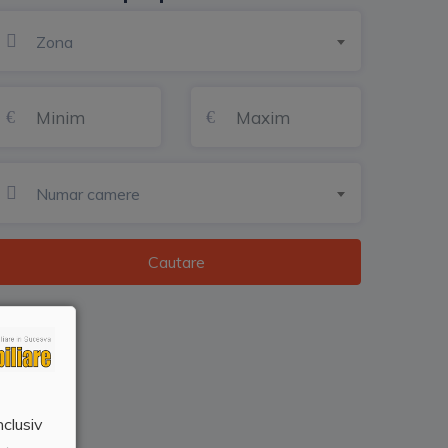
Zona
Numar camere
Cautare
nclusiv