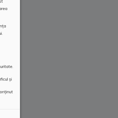
st
area
ența
i.
uritate.
icul și
conținut