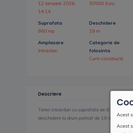
12 Ianuarie 2026,
50500 Euro
14:14
Suprafata
Deschidere
860 mp
19 m
Amplasare
Categorie de
Intravilan
folosinta
Curti-constructii
Descriere
Coo
Teren intravilan cu suprafata de 8,6 ari, in zon
Acest s
deschidere la drum pietruit de 19 ml. Utilitati: 
Acest si