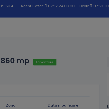
39.50.43
Agent Cezar:
0752.24.00.80
Birou:
0758.10
, 860 mp
La vanzare
Zona
Data modificare