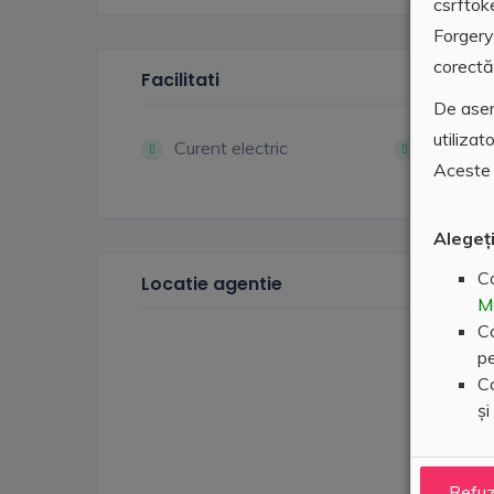
csrftok
Forgery
corectă 
Facilitati
De asem
utilizat
Curent electric
Gaz
Aceste 
Alegeți
Co
Locatie agentie
M
Co
pe
Co
și
Refu