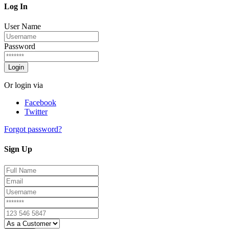
Log In
User Name
Password
Login
Or login via
Facebook
Twitter
Forgot password?
Sign Up