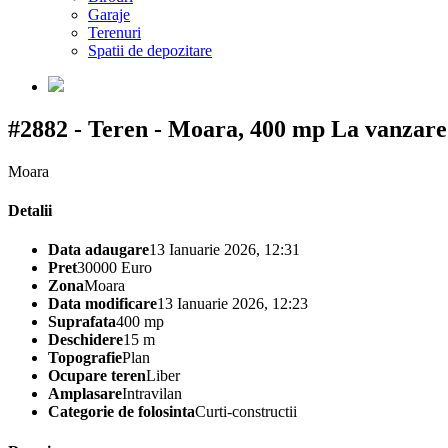
Garaje
Terenuri
Spatii de depozitare
#2882 - Teren - Moara, 400 mp
La vanzare
Moara
Detalii
Data adaugare
13 Ianuarie 2026, 12:31
Pret
30000 Euro
Zona
Moara
Data modificare
13 Ianuarie 2026, 12:23
Suprafata
400 mp
Deschidere
15 m
Topografie
Plan
Ocupare teren
Liber
Amplasare
Intravilan
Categorie de folosinta
Curti-constructii