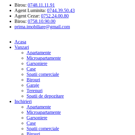
Birou:
0748.11.11.91
Agent Luminita:
0744.39.50.43
Agent Cezar:
0752.24.00.80
Birou:
0758.10.90.00
prima.imobiliare@gmail.com
Acasa
Vanzari
Apartamente
Microapartamente
Garsoniere
Case
Spatii comerciale
Birouri
Garaje
Terenuri
Spatii de depozitare
Inchirieri
Apartamente
Microapartamente
Garsoniere
Case
Spatii comerciale
Birouri