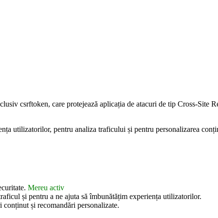
inclusiv csrftoken, care protejează aplicația de atacuri de tip Cross-Sit
 utilizatorilor, pentru analiza traficului și pentru personalizarea conțin
ecuritate.
Mereu activ
aficul și pentru a ne ajuta să îmbunătățim experiența utilizatorilor.
i conținut și recomandări personalizate.