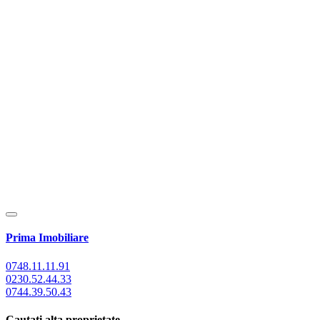
Prima Imobiliare
0748.11.11.91
0230.52.44.33
0744.39.50.43
Cautati alta proprietate