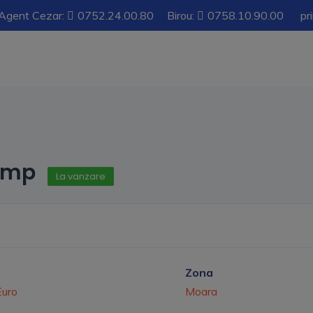
Agent Cezar:
0752.24.00.80
Birou:
0758.10.90.00
pr
0 mp
La vanzare
Zona
uro
Moara