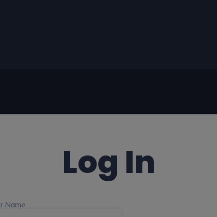
Log In
r Name