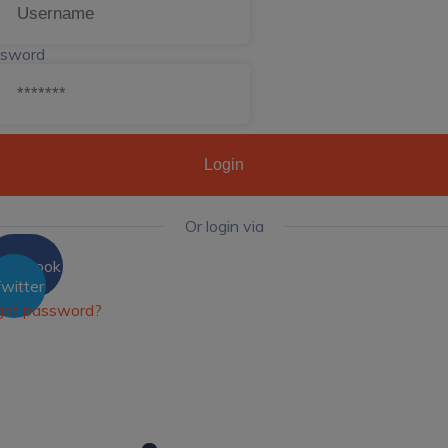
sword
Login
Or login via
acebook
witter
got password?