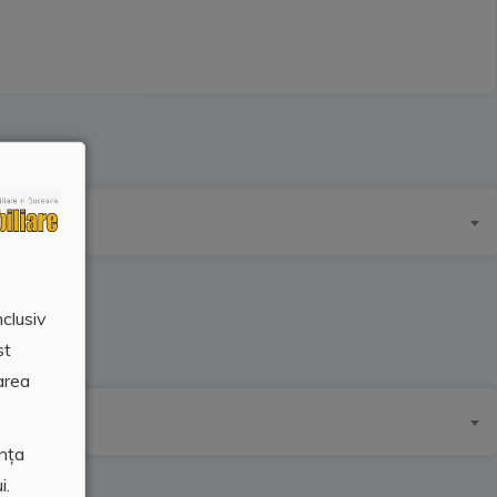
nclusiv
st
area
ența
i.