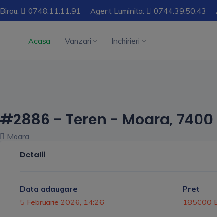
Birou:
0748.11.11.91
Agent Luminita:
0744.39.50.43
Acasa
Vanzari
Inchirieri
#2886 - Teren - Moara, 740
Moara
Detalii
Data adaugare
Pret
5 Februarie 2026, 14:26
185000 E