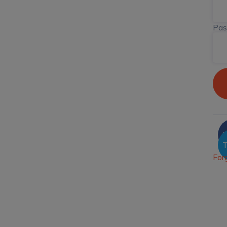
Pas
F
T
For