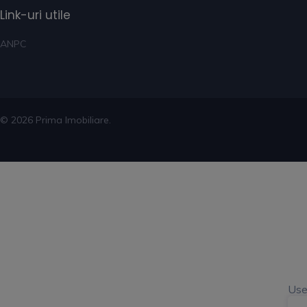
Link-uri utile
ANPC
© 2026 Prima Imobiliare.
Use