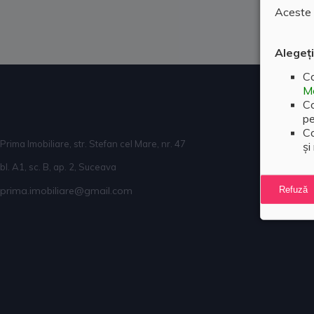
Aceste c
Alegeți
Co
Me
Co
pe
Co
Prima Imobiliare, str. Stefan cel Mare, nr. 47
și
bl. A1, sc. B, ap. 2, Suceava
Refuză
prima.imobiliare@gmail.com