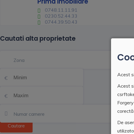
Prima Imobiliare
0748.11.11.91
0230.52.44.33
0744.39.50.43
Cautati alta proprietate
Coo
Zona
Acest si
Acest si
csrftok
Forgery
corectă 
Numar camere
De asem
Cautare
utilizat