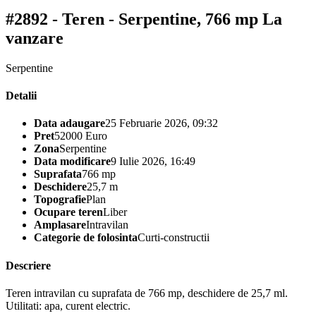
#2892 - Teren - Serpentine, 766 mp
La
vanzare
Serpentine
Detalii
Data adaugare
25 Februarie 2026, 09:32
Pret
52000 Euro
Zona
Serpentine
Data modificare
9 Iulie 2026, 16:49
Suprafata
766 mp
Deschidere
25,7 m
Topografie
Plan
Ocupare teren
Liber
Amplasare
Intravilan
Categorie de folosinta
Curti-constructii
Descriere
Teren intravilan cu suprafata de 766 mp, deschidere de 25,7 ml.
Utilitati: apa, curent electric.