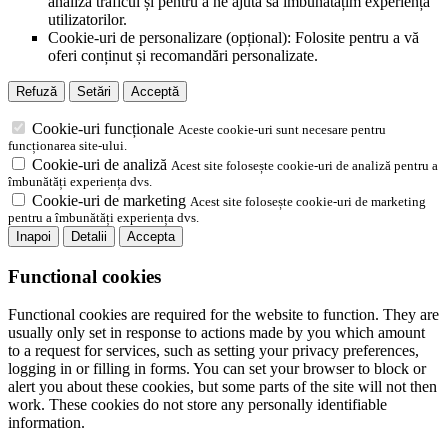
analiza traficul și pentru a ne ajuta să îmbunătățim experiența
utilizatorilor.
Cookie-uri de personalizare (opțional): Folosite pentru a vă
oferi conținut și recomandări personalizate.
Refuză
Setări
Acceptă
Cookie-uri funcționale
Aceste cookie-uri sunt necesare pentru
funcționarea site-ului.
Cookie-uri de analiză
Acest site folosește cookie-uri de analiză pentru a
îmbunătăți experiența dvs.
Cookie-uri de marketing
Acest site folosește cookie-uri de marketing
pentru a îmbunătăți experiența dvs.
Inapoi
Detalii
Accepta
Functional cookies
Functional cookies are required for the website to function. They are
usually only set in response to actions made by you which amount
to a request for services, such as setting your privacy preferences,
logging in or filling in forms. You can set your browser to block or
alert you about these cookies, but some parts of the site will not then
work. These cookies do not store any personally identifiable
information.