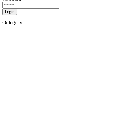
Login
Or login via
Facebook
Twitter
Forgot password?
Sign Up
Sign Up
Or login via
Facebook