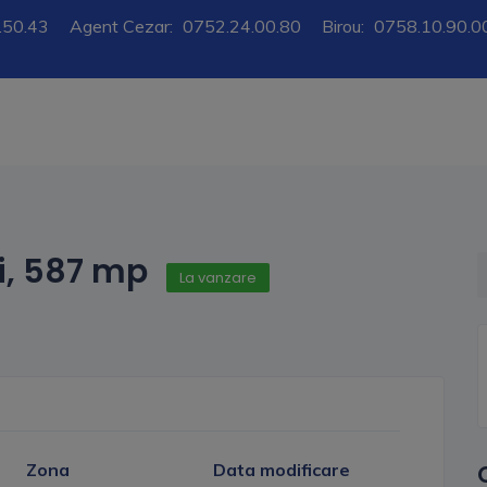
.50.43
Agent Cezar:
0752.24.00.80
Birou:
0758.10.90.0
ti, 587 mp
La vanzare
Zona
Data modificare