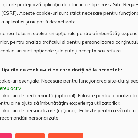
en, care protejează aplicația de atacuri de tip Cross-Site Reque
 (CSRF). Aceste cookie-uri sunt strict necesare pentru funcțion
a aplicației și nu pot fi dezactivate.
lectric
Gaz
enea, folosim cookie-uri opționale pentru a îmbunătăți experi
orilor, pentru analiza traficului și pentru personalizarea conținutulu
cookie-uri sunt opționale și le puteți accepta sau refuza.
 tipurile de cookie-uri pe care doriți să le acceptați:
okie-uri esențiale: Necesare pentru funcționarea site-ului și sec
ereu activ
okie-uri de performanță (opțional): Folosite pentru a analiza traf
ntru a ne ajuta să îmbunătățim experiența utilizatorilor.
okie-uri de personalizare (opțional): Folosite pentru a vă oferi 
 recomandări personalizate.