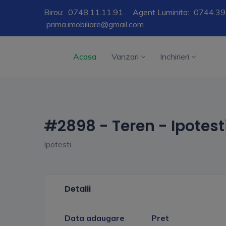
Birou:
0748.11.11.91
Agent Luminita:
0744.39
prima.imobiliare@gmail.com
Acasa
Vanzari
Inchirieri
#2898 - Teren - Ipotes
Ipotesti
Detalii
Data adaugare
Pret