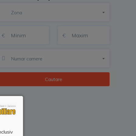
Zona
Numar camere
Cautare
nclusiv