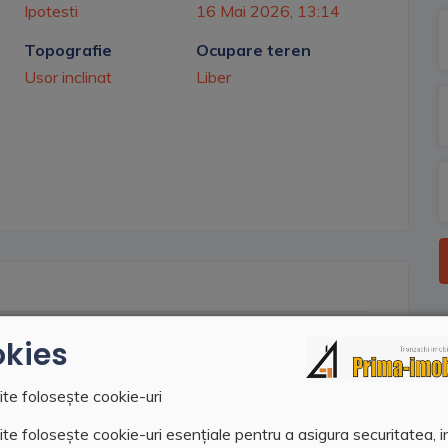
Ipotesti
16 Mai 2026, 13:14
Topografie
Ocupare teren
Usor inclinat
Liber
oi, cu utilitati in zona: apa, canal, gaz, curent
kies
drum de 22 ml.
ite folosește cookie-uri
te folosește cookie-uri esențiale pentru a asigura securitatea, i