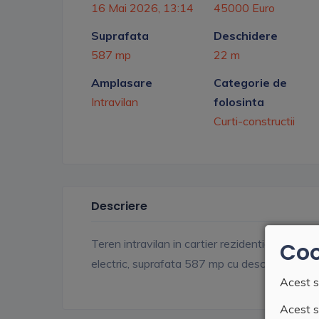
16 Mai 2026, 13:14
45000 Euro
Suprafata
Deschidere
587 mp
22 m
Amplasare
Categorie de
Intravilan
folosinta
Curti-constructii
Descriere
Teren intravilan in cartier rezidential cu case n
Coo
electric, suprafata 587 mp cu deschidere la 
Acest s
Acest si