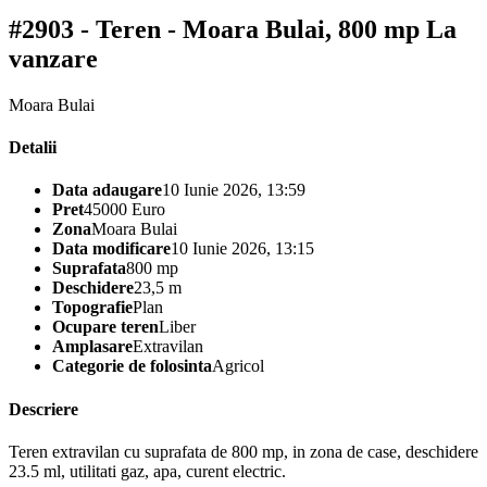
#2903 - Teren - Moara Bulai, 800 mp
La
vanzare
Moara Bulai
Detalii
Data adaugare
10 Iunie 2026, 13:59
Pret
45000 Euro
Zona
Moara Bulai
Data modificare
10 Iunie 2026, 13:15
Suprafata
800 mp
Deschidere
23,5 m
Topografie
Plan
Ocupare teren
Liber
Amplasare
Extravilan
Categorie de folosinta
Agricol
Descriere
Teren extravilan cu suprafata de 800 mp, in zona de case, deschidere
23.5 ml, utilitati gaz, apa, curent electric.