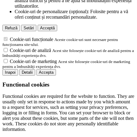
analiza traficul și pentru a ne ajuta să îmbunătățim experiența
utilizatorilor.
Cookie-uri de personalizare (opțional): Folosite pentru a vă
oferi conținut și recomandări personalizate.
Refuză
Setări
Acceptă
Cookie-uri funcționale
Aceste cookie-uri sunt necesare pentru
funcționarea site-ului.
Cookie-uri de analiză
Acest site folosește cookie-uri de analiză pentru a
îmbunătăți experiența dvs.
Cookie-uri de marketing
Acest site folosește cookie-uri de marketing
pentru a îmbunătăți experiența dvs.
Inapoi
Detalii
Accepta
Functional cookies
Functional cookies are required for the website to function. They are
usually only set in response to actions made by you which amount
to a request for services, such as setting your privacy preferences,
logging in or filling in forms. You can set your browser to block or
alert you about these cookies, but some parts of the site will not then
work. These cookies do not store any personally identifiable
information.