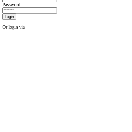
Password
Login
Or login via
Facebook
Twitter
Forgot password?
Sign Up
Sign Up
Or login via