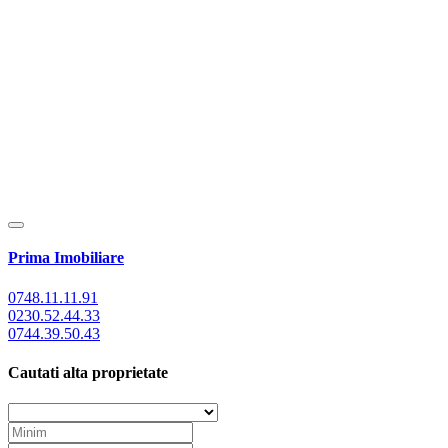
Prima Imobiliare
0748.11.11.91
0230.52.44.33
0744.39.50.43
Cautati alta proprietate